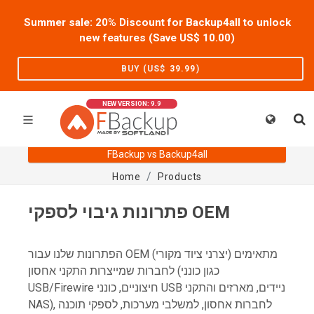
Summer sale: 20% Discount for Backup4all to unlock
new features (Save US$
10.00
)
BUY (US$
39.99
)
NEW VERSION: 9.9
FBackup vs Backup4all
Home
Products
פתרונות גיבוי לספקי OEM
הפתרונות שלנו עבור OEM (יצרני ציוד מקורי) מתאימים
לחברות שמייצרות התקני אחסון (כגון כונני
USB/Firewire חיצוניים, כונני USB ניידים, מארזים והתקני
NAS), לחברות אחסון, למשלבי מערכות, לספקי תוכנה